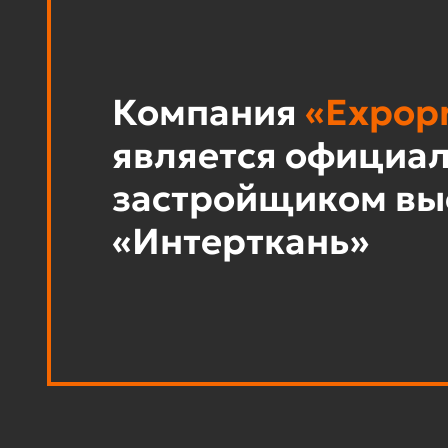
Компания
«Expopr
является официа
застройщиком вы
«Интерткань»