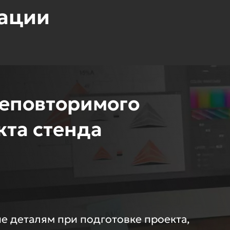
зации
неповторимого
кта стенда
е деталям при подготовке проекта,