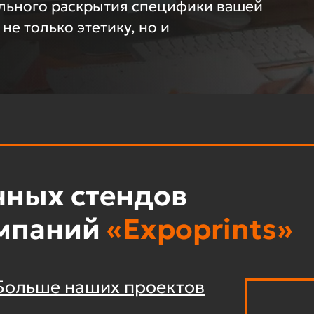
льного раскрытия специфики вашей
е только этетику, но и
чных стендов
омпаний
«Expoprints»
Больше наших проектов