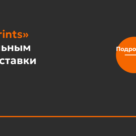
ints»
льным
Подро
ставки